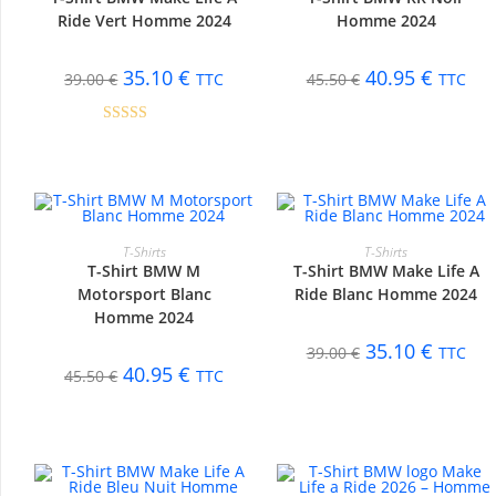
-10%
-10%
Ride Vert Homme 2024
Homme 2024
35.10
€
40.95
€
39.00
€
TTC
45.50
€
TTC
Note
5.00
sur 5
CHOIX DES OPTIONS
CHOIX DES OPTIONS
T-Shirts
T-Shirts
T-Shirt BMW M
T-Shirt BMW Make Life A
-10%
-10%
Motorsport Blanc
Ride Blanc Homme 2024
Homme 2024
35.10
€
39.00
€
TTC
40.95
€
45.50
€
TTC