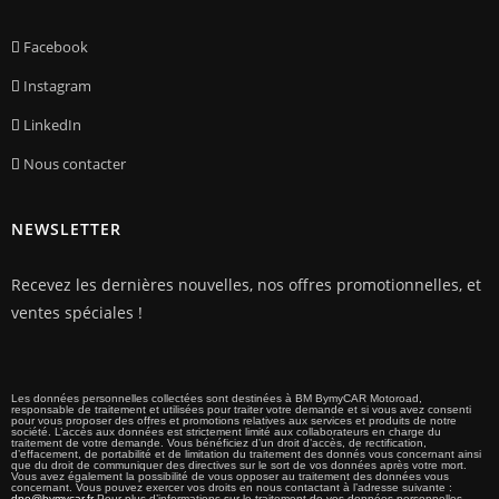
Facebook
Instagram
LinkedIn
Nous contacter
NEWSLETTER
Recevez les dernières nouvelles, nos offres promotionnelles, et
ventes spéciales !
Les données personnelles collectées sont destinées à BM BymyCAR Motoroad,
responsable de traitement et utilisées pour traiter votre demande et si vous avez consenti
pour vous proposer des offres et promotions relatives aux services et produits de notre
société. L’accès aux données est strictement limité aux collaborateurs en charge du
traitement de votre demande. Vous bénéficiez d’un droit d’accès, de rectification,
d’effacement, de portabilité et de limitation du traitement des donnés vous concernant ainsi
que du droit de communiquer des directives sur le sort de vos données après votre mort.
Vous avez également la possibilité de vous opposer au traitement des données vous
concernant. Vous pouvez exercer vos droits en nous contactant à l’adresse suivante :
dpo@bymycar.fr
Pour plus d’informations sur le traitement de vos données personnelles,