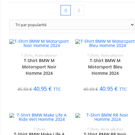
CHOIX DES OPTIONS
CHOIX DES OPTIONS
T-Shirts
,
Notre sélection
T-Shirts
,
Notre sélection
T-Shirt BMW M
T-Shirt BMW M
-10%
-10%
Motorsport Noir
Motorsport Bleu
Homme 2024
Homme 2024
40.95
€
40.95
€
45.50
€
TTC
45.50
€
TTC
CHOIX DES OPTIONS
CHOIX DES OPTIONS
T-Shirts
T-Shirts
,
Notre sélection
T-Shirt BMW Make Life A
T-Shirt BMW RR Noir