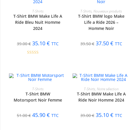
CHOIX DES OPTIONS
CHOIX DES OPTIONS
T-Shirts
T-Shirts
,
Nouveaux produits
T-Shirt BMW Make Life A
-10%
T-Shirt BMW logo Make
-5%
Ride Bleu Nuit Homme
Life a Ride 2026 –
2024
Homme Noir
35.10
€
37.50
€
39.00
€
TTC
39.50
€
TTC
Note
5.00
sur 5
CHOIX DES OPTIONS
CHOIX DES OPTIONS
T-Shirts
T-Shirts
,
Notre sélection
T-Shirt BMW
T-Shirt BMW Make Life A
-10%
-10%
Motorsport Noir Femme
Ride Noir Homme 2024
45.90
€
35.10
€
51.00
€
TTC
39.00
€
TTC