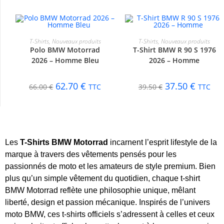
CHOIX DES OPTIONS
CHOIX DES OPTIONS
T-Shirts
,
Nouveaux produits
T-Shirts
,
Nouveaux produits
Polo BMW Motorrad
T-Shirt BMW R 90 S 1976
-5%
-5%
2026 – Homme Bleu
2026 – Homme
62.70
€
37.50
€
66.00
€
TTC
39.50
€
TTC
Les
T-Shirts BMW Motorrad
incarnent l’esprit lifestyle de la
marque à travers des vêtements pensés pour les
passionnés de moto et les amateurs de style premium. Bien
plus qu’un simple vêtement du quotidien, chaque t-shirt
BMW Motorrad reflète une philosophie unique, mêlant
liberté, design et passion mécanique. Inspirés de l’univers
moto BMW, ces t-shirts officiels s’adressent à celles et ceux