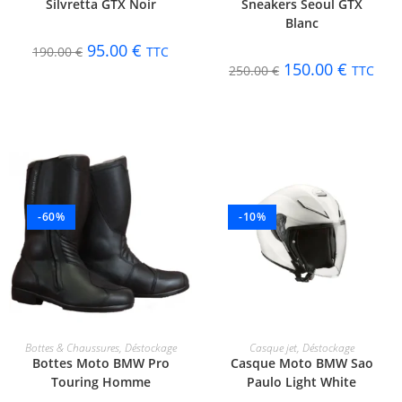
Silvretta GTX Noir
Sneakers Seoul GTX
Blanc
95.00
€
190.00
€
TTC
150.00
€
250.00
€
TTC
-60%
-10%
CHOIX DES OPTIONS
CHOIX DES OPTIONS
Bottes & Chaussures
,
Déstockage
Casque jet
,
Déstockage
Bottes Moto BMW Pro
Casque Moto BMW Sao
Touring Homme
Paulo Light White