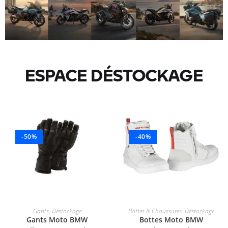
ESPACE DÉSTOCKAGE
-50%
-40%
CHOIX DES OPTIONS
CHOIX DES OPTIONS
Gants
,
Déstockage
Bottes & Chaussures
,
Déstockage
Gants Moto BMW
Bottes Moto BMW