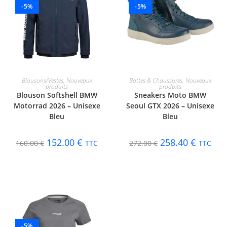
-5%
-5%
CHOIX DES OPTIONS
CHOIX DES OPTIONS
Blousons/Vestes
,
Nouveaux
Bottes & Chaussures
,
Nouveaux
produits
produits
Blouson Softshell BMW
Sneakers Moto BMW
Motorrad 2026 – Unisexe
Seoul GTX 2026 – Unisexe
Bleu
Bleu
152.00
€
258.40
€
160.00
€
TTC
272.00
€
TTC
-5%