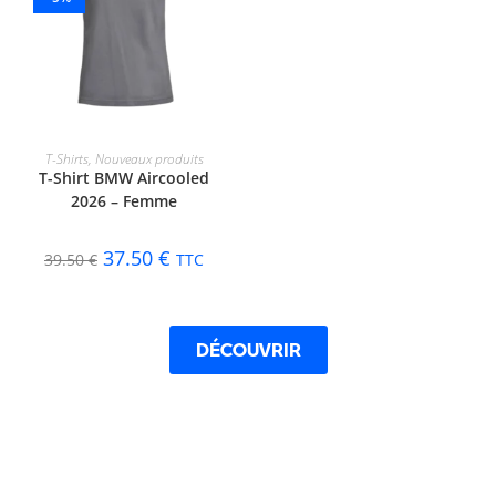
CHOIX DES OPTIONS
T-Shirts
,
Nouveaux produits
T-Shirt BMW Aircooled
2026 – Femme
37.50
€
39.50
€
TTC
DÉCOUVRIR