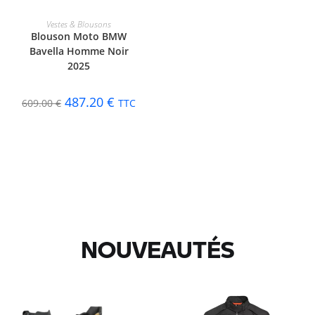
CHOIX DES OPTIONS
Vestes & Blousons
Blouson Moto BMW
Bavella Homme Noir
2025
487.20
€
609.00
€
TTC
NOUVEAUTÉS