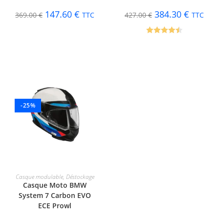
147.60
€
384.30
€
369.00
€
TTC
427.00
€
TTC
Note
4.50
sur 5
-25%
CHOIX DES OPTIONS
Casque modulable
,
Déstockage
Casque Moto BMW
System 7 Carbon EVO
ECE Prowl