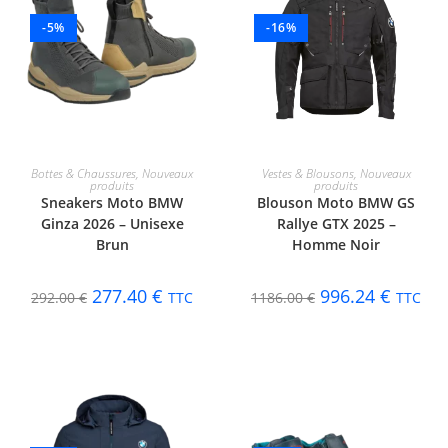
-5%
-16%
CHOIX DES OPTIONS
CHOIX DES OPTIONS
Bottes & Chaussures
,
Nouveaux
Vestes & Blousons
,
Nouveaux
produits
produits
Sneakers Moto BMW
Blouson Moto BMW GS
Ginza 2026 – Unisexe
Rallye GTX 2025 –
Brun
Homme Noir
277.40
€
996.24
€
292.00
€
TTC
1186.00
€
TTC