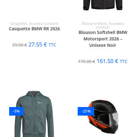
AJOUTER AU PANIER
CHOIX DES OPTIONS
Casquettes
,
Nouveaux produits
Blousons/Vestes
,
Nouveaux
produits
Casquette BMW RR 2026
Blouson Softshell BMW
Motorsport 2026 –
27.55
€
29.00
€
TTC
Unisexe Noir
161.50
€
170.00
€
TTC
-5%
-25%