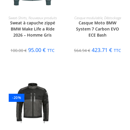
CHOIX DES OPTIONS
CHOIX DES OPTIONS
Sweat-Shirts
,
Nouveaux produits
Casque modulable
,
Déstockage
Sweat à capuche zippé
Casque Moto BMW
BMW Make Life a Ride
System 7 Carbon EVO
2026 – Homme Gris
ECE Bash
95.00
€
423.71
€
100.00
€
TTC
564.94
€
TTC
-20%