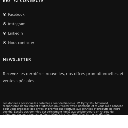
RESTEZ CONNECTÉ
Facebook
Instagram
LinkedIn
Nous contacter
NEWSLETTER
Recevez les dernières nouvelles, nos offres promotionnelles, et
ventes spéciales !
Les données personnelles collectées sont destinées à BM BymyCAR Motoroad,
responsable de traitement et utilisées pour traiter votre demande et si vous avez consenti
pour vous proposer des offres et promotions relatives aux services et produits de notre
société. L’accès aux données est strictement limité aux collaborateurs en charge du
traitement de votre demande. Vous bénéficiez d’un droit d’accès, de rectification,
d’effacement, de portabilité et de limitation du traitement des donnés vous concernant ainsi
que du droit de communiquer des directives sur le sort de vos données après votre mort.
Vous avez également la possibilité de vous opposer au traitement des données vous
concernant. Vous pouvez exercer vos droits en nous contactant à l’adresse suivante :