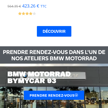
423.26
€
564.35
€
TTC
Note
4.00
sur 5
DÉCOUVRIR
PRENDRE RENDEZ-VOUS DANS L'UN DE
NOS ATELIERS BMW MOTORRAD
BMW MOTORRAD
BYMYCAR 93
PRENDRE RENDEZ-VOUS