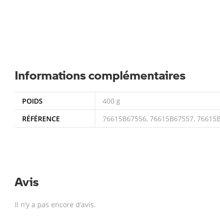
Informations complémentaires
POIDS
400 g
RÉFÉRENCE
76615B67556, 76615B67557, 76615
Avis
Il n’y a pas encore d’avis.