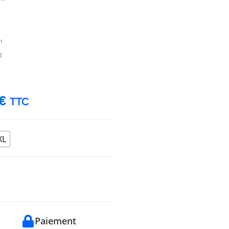
n
d
€
TTC
XL
Paiement