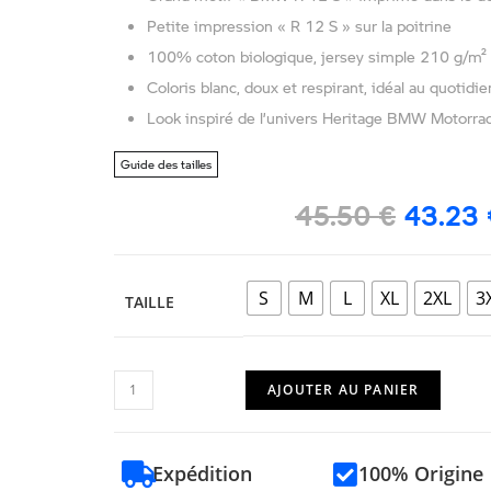
Petite impression « R 12 S » sur la poitrine
100% coton biologique, jersey simple 210 g/m²
Coloris blanc, doux et respirant, idéal au quotidie
Look inspiré de l’univers Heritage BMW Motorra
Guide des tailles
45.50
€
43.23
S
M
L
XL
2XL
3
TAILLE
AJOUTER AU PANIER
Expédition
100% Origine