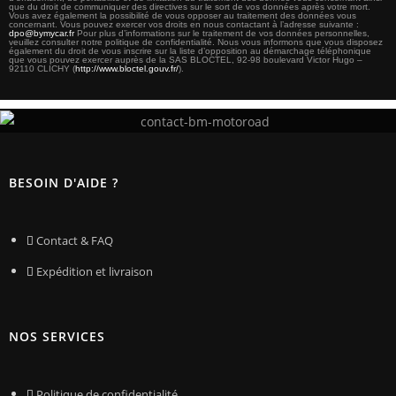
que du droit de communiquer des directives sur le sort de vos données après votre mort.
Vous avez également la possibilité de vous opposer au traitement des données vous
concernant. Vous pouvez exercer vos droits en nous contactant à l’adresse suivante :
dpo@bymycar.fr
Pour plus d’informations sur le traitement de vos données personnelles,
veuillez consulter notre politique de confidentialité. Nous vous informons que vous disposez
également du droit de vous inscrire sur la liste d’opposition au démarchage téléphonique
que vous pouvez exercer auprès de la SAS BLOCTEL, 92-98 boulevard Victor Hugo –
92110 CLICHY (
http://www.bloctel.gouv.fr/
).
BESOIN D'AIDE ?
Contact & FAQ
Expédition et livraison
NOS SERVICES
Politique de confidentialité