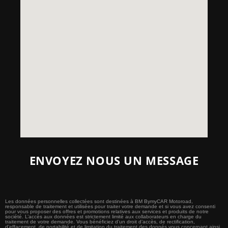
ENVOYEZ NOUS UN MESSAGE
Les données personnelles collectées sont destinées à BM BymyCAR Motoroad,
responsable de traitement et utilisées pour traiter votre demande et si vous avez consenti
pour vous proposer des offres et promotions relatives aux services et produits de notre
société. L’accès aux données est strictement limité aux collaborateurs en charge du
traitement de votre demande. Vous bénéficiez d’un droit d’accès, de rectification,
d’effacement, de portabilité et de limitation du traitement des donnés vous concernant ainsi