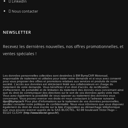
LinkedIn
Nous contacter
NEWSLETTER
Recevez les dernières nouvelles, nos offres promotionnelles, et
ventes spéciales !
Les données personnelles collectées sont destinées à BM BymyCAR Motoroad,
responsable de traitement et utilisées pour traiter votre demande et si vous avez consenti
pour vous proposer des offres et promotions relatives aux services et produits de notre
société. L’accès aux données est strictement limité aux collaborateurs en charge du
traitement de votre demande. Vous bénéficiez d’un droit d’accès, de rectification,
d’effacement, de portabilité et de limitation du traitement des donnés vous concernant ainsi
que du droit de communiquer des directives sur le sort de vos données après votre mort.
Vous avez également la possibilité de vous opposer au traitement des données vous
concernant. Vous pouvez exercer vos droits en nous contactant à l’adresse suivante :
dpo@bymycar.fr
Pour plus d’informations sur le traitement de vos données personnelles,
veuillez consulter notre politique de confidentialité. Nous vous informons que vous disposez
également du droit de vous inscrire sur la liste d’opposition au démarchage téléphonique
que vous pouvez exercer auprès de la SAS BLOCTEL, 92-98 boulevard Victor Hugo –
92110 CLICHY (
http://www.bloctel.gouv.fr/
).