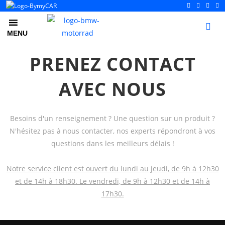
0
MENU
PRENEZ CONTACT
AVEC NOUS
Besoins d'un renseignement ? Une question sur un produit ?
N'hésitez pas à nous contacter, nos experts répondront à vos
questions dans les meilleurs délais !
Notre service client est ouvert du lundi au jeudi, de 9h à 12h30
et de 14h à 18h30. Le vendredi, de 9h à 12h30 et de 14h à
17h30.