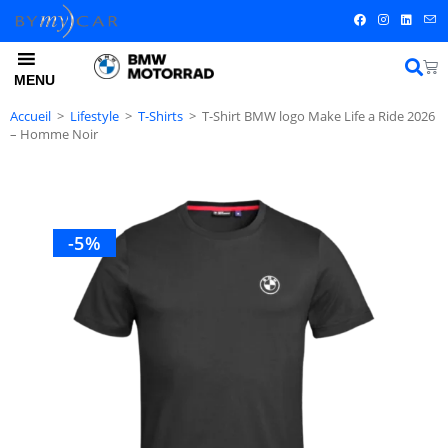
MENU
Accueil
>
Lifestyle
>
T-Shirts
>
T-Shirt BMW logo Make Life a Ride 2026
– Homme Noir
-5%