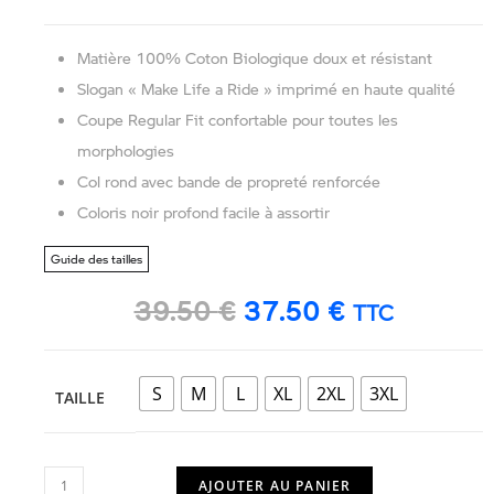
Matière 100% Coton Biologique doux et résistant
Slogan « Make Life a Ride » imprimé en haute qualité
Coupe Regular Fit confortable pour toutes les
morphologies
Col rond avec bande de propreté renforcée
Coloris noir profond facile à assortir
Guide des tailles
39.50
€
37.50
€
TTC
S
M
L
XL
2XL
3XL
TAILLE
AJOUTER AU PANIER