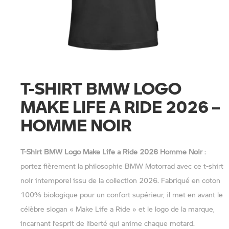
T-SHIRT BMW LOGO
MAKE LIFE A RIDE 2026 –
HOMME NOIR
T-Shirt BMW Logo Make Life a Ride 2026 Homme Noir
:
portez fièrement la philosophie BMW Motorrad avec ce t-shirt
noir intemporel issu de la collection 2026. Fabriqué en coton
100% biologique pour un confort supérieur, il met en avant le
célèbre slogan « Make Life a Ride » et le logo de la marque,
incarnant l’esprit de liberté qui anime chaque motard.