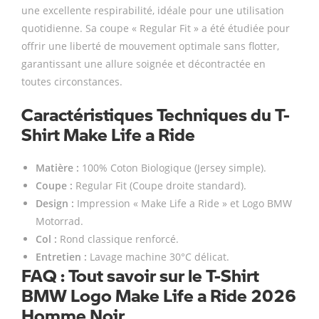
une excellente respirabilité, idéale pour une utilisation
quotidienne. Sa coupe « Regular Fit » a été étudiée pour
offrir une liberté de mouvement optimale sans flotter,
garantissant une allure soignée et décontractée en
toutes circonstances.
Caractéristiques Techniques du T-
Shirt Make Life a Ride
Matière :
100% Coton Biologique (Jersey simple).
Coupe :
Regular Fit (Coupe droite standard).
Design :
Impression « Make Life a Ride » et Logo BMW
Motorrad.
Col :
Rond classique renforcé.
Entretien :
Lavage machine 30°C délicat.
FAQ : Tout savoir sur le T-Shirt
BMW Logo Make Life a Ride 2026
Homme Noir