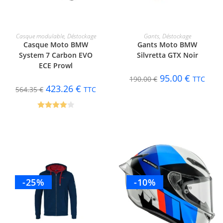
CHOIX DES OPTIONS
CHOIX DES OPTIONS
Casque modulable
,
Déstockage
Gants
,
Déstockage
Casque Moto BMW
Gants Moto BMW
System 7 Carbon EVO
Silvretta GTX Noir
ECE Prowl
95.00
€
190.00
€
TTC
423.26
€
564.35
€
TTC
Note
4.00
sur 5
-25%
-10%