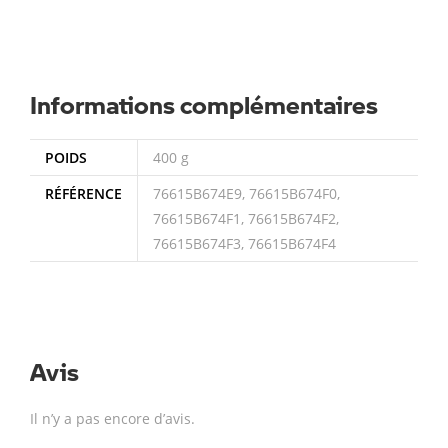
Informations complémentaires
POIDS
400 g
RÉFÉRENCE
76615B674E9, 76615B674F0,
76615B674F1, 76615B674F2,
76615B674F3, 76615B674F4
Avis
Il n’y a pas encore d’avis.