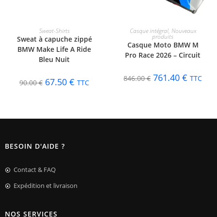
CHOIX DES OPTIONS
CHOIX DES OPTIONS
Sweat-Shirts
Casque intégral
,
Nouveaux
produits
Sweat à capuche zippé
Casque Moto BMW M
BMW Make Life A Ride
Pro Race 2026 – Circuit
Bleu Nuit
761.40
€
846.00
€
TTC
67.50
€
90.00
€
TTC
BESOIN D'AIDE ?
Contact & FAQ
Expédition et livraison
NOS SERVICES