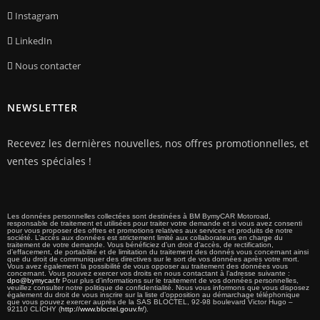
Instagram
LinkedIn
Nous contacter
NEWSLETTER
Recevez les dernières nouvelles, nos offres promotionnelles, et
ventes spéciales !
Les données personnelles collectées sont destinées à BM BymyCAR Motoroad,
responsable de traitement et utilisées pour traiter votre demande et si vous avez consenti
pour vous proposer des offres et promotions relatives aux services et produits de notre
société. L’accès aux données est strictement limité aux collaborateurs en charge du
traitement de votre demande. Vous bénéficiez d’un droit d’accès, de rectification,
d’effacement, de portabilité et de limitation du traitement des donnés vous concernant ainsi
que du droit de communiquer des directives sur le sort de vos données après votre mort.
Vous avez également la possibilité de vous opposer au traitement des données vous
concernant. Vous pouvez exercer vos droits en nous contactant à l’adresse suivante :
dpo@bymycar.fr
Pour plus d’informations sur le traitement de vos données personnelles,
veuillez consulter notre politique de confidentialité. Nous vous informons que vous disposez
également du droit de vous inscrire sur la liste d’opposition au démarchage téléphonique
que vous pouvez exercer auprès de la SAS BLOCTEL, 92-98 boulevard Victor Hugo –
92110 CLICHY (
http://www.bloctel.gouv.fr/
).