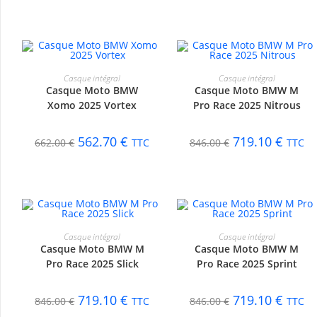
CHOIX DES OPTIONS
CHOIX DES OPTIONS
Casque intégral
Casque intégral
Casque Moto BMW
Casque Moto BMW M
-15%
-15%
Xomo 2025 Vortex
Pro Race 2025 Nitrous
562.70
€
719.10
€
662.00
€
TTC
846.00
€
TTC
CHOIX DES OPTIONS
CHOIX DES OPTIONS
Casque intégral
Casque intégral
Casque Moto BMW M
Casque Moto BMW M
-15%
-15%
Pro Race 2025 Slick
Pro Race 2025 Sprint
719.10
€
719.10
€
846.00
€
TTC
846.00
€
TTC