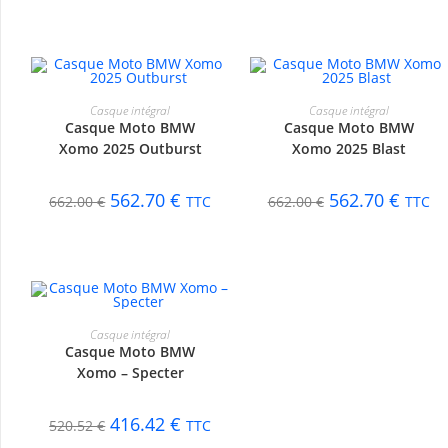
CHOIX DES OPTIONS
CHOIX DES OPTIONS
Casque intégral
Casque intégral
Casque Moto BMW
Casque Moto BMW
-15%
-15%
Xomo 2025 Outburst
Xomo 2025 Blast
562.70
€
562.70
€
662.00
€
TTC
662.00
€
TTC
CHOIX DES OPTIONS
Casque intégral
Casque Moto BMW
-20%
Xomo – Specter
416.42
€
520.52
€
TTC