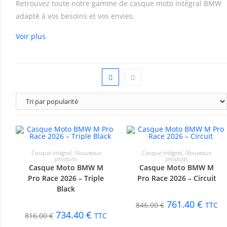
Retrouvez toute notre gamme de casque moto intégral BMW
adapté à vos besoins et vos envies.
Voir plus
CHOIX DES OPTIONS
CHOIX DES OPTIONS
Casque intégral
,
Nouveaux
Casque intégral
,
Nouveaux
produits
produits
Casque Moto BMW M
Casque Moto BMW M
-10%
-10%
Pro Race 2026 – Triple
Pro Race 2026 – Circuit
Black
761.40
€
846.00
€
TTC
734.40
€
816.00
€
TTC