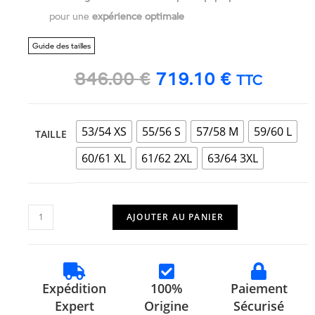
pour une
expérience optimale
Guide des tailles
846.00
€
719.10
€
TTC
53/54 XS
55/56 S
57/58 M
59/60 L
TAILLE
60/61 XL
61/62 2XL
63/64 3XL
AJOUTER AU PANIER
Expédition
100%
Paiement
Expert
Origine
Sécurisé