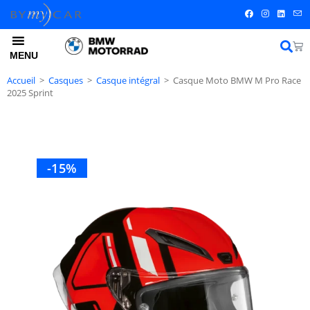
MENU
Accueil
>
Casques
>
Casque intégral
>
Casque Moto BMW M Pro Race
2025 Sprint
-15%