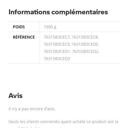
Informations complémentaires
POIDS
1900 g
RÉFÉRENCE
76315B3CEC7, 76315B3CEC8,
76315B3CEC9, 76315B3CED0,
76315B3CED1, 76315B3CED2,
76315B3CED3
Avis
Il n’y a pas encore d’avis.
Seuls les clients connectés ayant acheté ce produit ont la