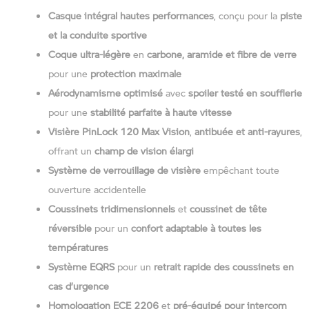
Casque intégral hautes performances
, conçu pour la
piste
et la conduite sportive
Coque ultra-légère
en
carbone, aramide et fibre de verre
pour une
protection maximale
Aérodynamisme optimisé
avec
spoiler testé en soufflerie
pour une
stabilité parfaite à haute vitesse
Visière PinLock 120 Max Vision
,
antibuée et anti-rayures
,
offrant un
champ de vision élargi
Système de verrouillage de visière
empêchant toute
ouverture accidentelle
Coussinets tridimensionnels
et
coussinet de tête
réversible
pour un
confort adaptable à toutes les
températures
Système EQRS
pour un
retrait rapide des coussinets en
cas d’urgence
Homologation ECE 2206
et
pré-équipé pour intercom