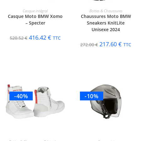
CHOIX DES OPTIONS
CHOIX DES OPTIONS
Casque intégral
Bottes & Chaussures
Casque Moto BMW Xomo
Chaussures Moto BMW
– Specter
Sneakers KnitLite
Unisexe 2024
416.42
€
520.52
€
TTC
217.60
€
272.00
€
TTC
-40%
-10%
CHOIX DES OPTIONS
CHOIX DES OPTIONS