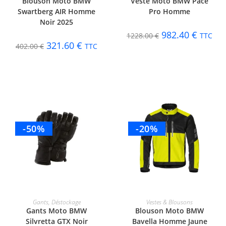
Blouson Moto BMW
Veste Moto BMW Pace
Swartberg AIR Homme
Pro Homme
Noir 2025
982.40
€
1228.00
€
TTC
321.60
€
402.00
€
TTC
-50%
-20%
CHOIX DES OPTIONS
CHOIX DES OPTIONS
Gants
,
Déstockage
Vestes & Blousons
Gants Moto BMW
Blouson Moto BMW
Silvretta GTX Noir
Bavella Homme Jaune