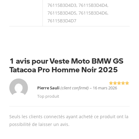
76115B3D4D3, 76115B3D4D4,
76115B3D4D5, 76115B3D4D6,
76115B3D4D7
1 avis pour
Veste Moto BMW GS
Tatacoa Pro Homme Noir 2025
Pierre Sauli
(client confirmé)
–
16 mars 2026
Note
5
sur
5
Top produit
Seuls les clients connectés ayant acheté ce produit ont la
possibilité de laisser un avis.