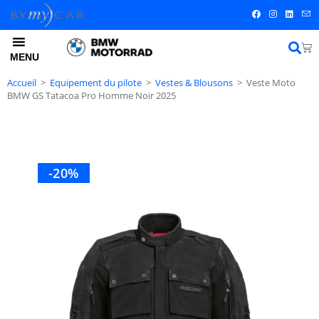
MENU
Accueil
>
Equipement du pilote
>
Vestes & Blousons
>
Veste Moto
BMW GS Tatacoa Pro Homme Noir 2025
-20%