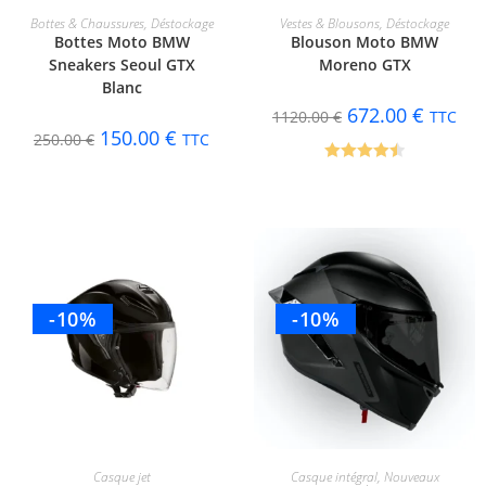
CHOIX DES OPTIONS
CHOIX DES OPTIONS
Bottes & Chaussures
,
Déstockage
Vestes & Blousons
,
Déstockage
Bottes Moto BMW
Blouson Moto BMW
Sneakers Seoul GTX
Moreno GTX
Blanc
672.00
€
1120.00
€
TTC
150.00
€
250.00
€
TTC
Note
4.50
sur 5
-10%
-10%
CHOIX DES OPTIONS
CHOIX DES OPTIONS
Casque jet
Casque intégral
,
Nouveaux