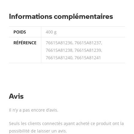
Informations complémentaires
POIDS
400 g
RÉFÉRENCE
76615A81236, 76615A81237,
76615A81238, 76615A81239,
76615A81240, 76615A81241
Avis
Il n’y a pas encore d’avis.
Seuls les clients connectés ayant acheté ce produit ont la
possibilité de laisser un avis.