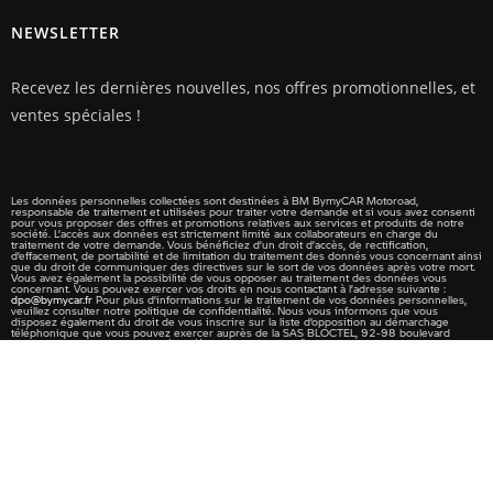
NEWSLETTER
Recevez les dernières nouvelles, nos offres promotionnelles, et
ventes spéciales !
Les données personnelles collectées sont destinées à BM BymyCAR Motoroad,
responsable de traitement et utilisées pour traiter votre demande et si vous avez consenti
pour vous proposer des offres et promotions relatives aux services et produits de notre
société. L’accès aux données est strictement limité aux collaborateurs en charge du
traitement de votre demande. Vous bénéficiez d’un droit d’accès, de rectification,
d’effacement, de portabilité et de limitation du traitement des donnés vous concernant ainsi
que du droit de communiquer des directives sur le sort de vos données après votre mort.
Vous avez également la possibilité de vous opposer au traitement des données vous
concernant. Vous pouvez exercer vos droits en nous contactant à l’adresse suivante :
dpo@bymycar.fr
Pour plus d’informations sur le traitement de vos données personnelles,
veuillez consulter notre politique de confidentialité. Nous vous informons que vous
disposez également du droit de vous inscrire sur la liste d’opposition au démarchage
téléphonique que vous pouvez exercer auprès de la SAS BLOCTEL, 92-98 boulevard
Victor Hugo – 92110 CLICHY (
http://www.bloctel.gouv.fr/
).
© COPYRIGHT 2026 – BM-MOTOROAD