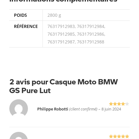
POIDS
2800 g
RÉFÉRENCE
76317912983, 76317912984,
76317912985, 76317912986,
76317912987, 76317912988
2 avis pour
Casque Moto BMW
GS Pure Lut
Philippe Robotti
(client confirmé)
–
8 juin 2024
Note
4
sur 5