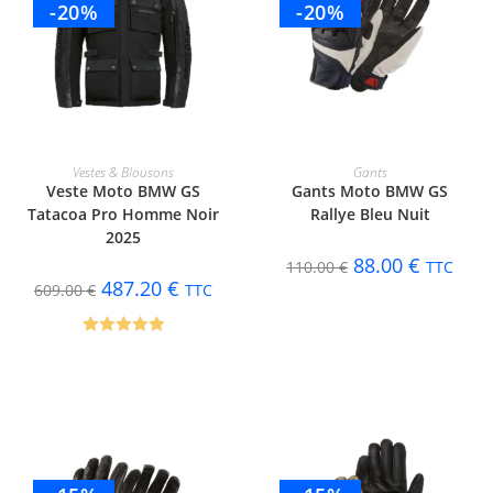
-20%
-20%
CHOIX DES OPTIONS
CHOIX DES OPTIONS
Vestes & Blousons
Gants
Veste Moto BMW GS
Gants Moto BMW GS
Tatacoa Pro Homme Noir
Rallye Bleu Nuit
2025
88.00
€
110.00
€
TTC
487.20
€
609.00
€
TTC
Note
5.00
sur 5