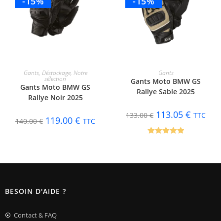
-15%
-15%
CHOIX DES OPTIONS
CHOIX DES OPTIONS
Gants
,
Déstockage
,
Notre
Gants
sélection
Gants Moto BMW GS
Gants Moto BMW GS
Rallye Sable 2025
Rallye Noir 2025
113.05
€
133.00
€
TTC
119.00
€
140.00
€
TTC
Note
5.00
sur 5
BESOIN D'AIDE ?
Contact & FAQ