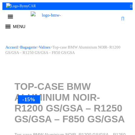
0
MENU
MENU
Accueil
>
Bagagerie
>
Valises
>
Top-case BMW Aluminium NOIR- R1200
GS/GSA – R1250 GS/GSA – F850 GS/GSA
TOP-CASE BMW
ALUMINIUM NOIR-
-15%
R1200 GS/GSA – R1250
GS/GSA – F850 GS/GSA
Top-case BMW Aluminium NOIR- R1200 GS/GSA – R1250