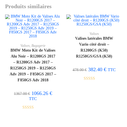
Produits similaires
AJOUTER AU PANIER
Valises
Valises latérales BMW
AJOUTER AU PANIER
Vario côté droit –
Valises
,
Bagagerie
PROMO !
-20%
BMW Moto Kit de Valises
R1200GS (K50)
Alu Noir – R1200GS 2017
R1250GS/GSA (K50)
– R1200GS Adv 2017 –
R1250GS 2019 – R1250GS
382.40
€
TTC
478.00
€
Adv 2019 – F850GS 2017 –
F850GS Adv 2018
Note
5.00
sur 5
1066.26
€
1367.00
€
TTC
Note
5.00
sur 5