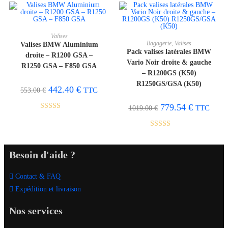
AJOUTER AU PANIER
Valises
AJOUTER AU PANIER
Bagagerie
,
Valises
Valises BMW Aluminium
Pack valises latérales BMW
droite – R1200 GSA –
Vario Noir droite & gauche
-20%
PROMO !
R1250 GSA – F850 GSA
– R1200GS (K50)
R1250GS/GSA (K50)
442.40
€
TTC
553.00
€
779.54
€
TTC
1019.00
€
Note
5.00
sur 5
Note
5.00
sur 5
Besoin d'aide ?
Contact & FAQ
Expédition et livraison
Nos services