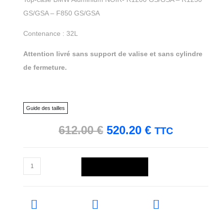
GS/GSA – F850 GS/GSA
Contenance : 32L
Attention livré sans support de valise et sans cylindre
de fermeture.
Guide des tailles
612.00
€
520.20
€
TTC
Ajouter au panier