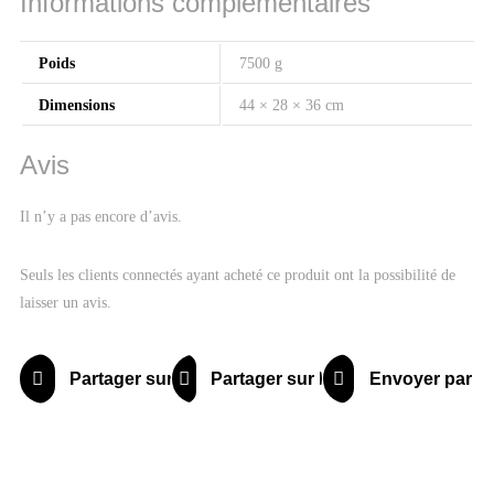
Informations complémentaires
Poids
7500 g
Dimensions
44 × 28 × 36 cm
Avis
Il n’y a pas encore d’avis.
Seuls les clients connectés ayant acheté ce produit ont la possibilité de
laisser un avis.
Partager sur X
Partager sur Facebook
Envoyer par ma