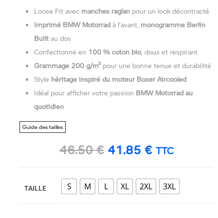
Loose Fit avec
manches raglan
pour un look décontracté
Imprimé BMW Motorrad
à l’avant,
monogramme Berlin
Built
au dos
Confectionné en
100 % coton bio
, doux et respirant
Grammage 200 g/m²
pour une bonne tenue et durabilité
Style
héritage inspiré du moteur Boxer Aircooled
Idéal pour afficher votre passion
BMW Motorrad au
quotidien
Guide des tailles
46.50
€
41.85
€
TTC
S
M
L
XL
2XL
3XL
TAILLE