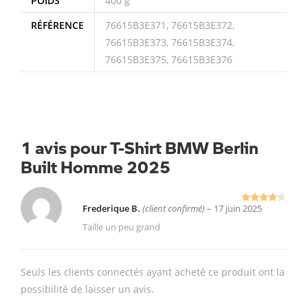
POIDS
400 g
RÉFÉRENCE
76615B3E371, 76615B3E372,
76615B3E373, 76615B3E374,
76615B3E375, 76615B3E376
1 avis pour
T-Shirt BMW Berlin
Built Homme 2025
Frederique B.
(client confirmé)
–
17 juin 2025
Note
4
sur 5
Taille un peu grand
Seuls les clients connectés ayant acheté ce produit ont la
possibilité de laisser un avis.