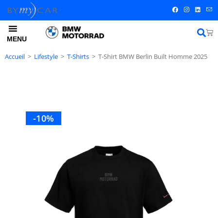
MENU
Accueil
>
Lifestyle
>
T-Shirts
>
T-Shirt BMW Berlin Built Homme 2025
-10%