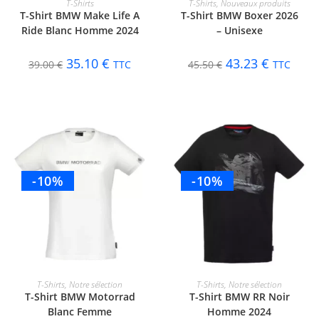
T-Shirts
T-Shirts
,
Nouveaux produits
T-Shirt BMW Make Life A
T-Shirt BMW Boxer 2026
Ride Blanc Homme 2024
– Unisexe
35.10
€
43.23
€
39.00
€
TTC
45.50
€
TTC
-10%
-10%
CHOIX DES OPTIONS
CHOIX DES OPTIONS
T-Shirts
,
Notre sélection
T-Shirts
,
Notre sélection
T-Shirt BMW Motorrad
T-Shirt BMW RR Noir
Blanc Femme
Homme 2024