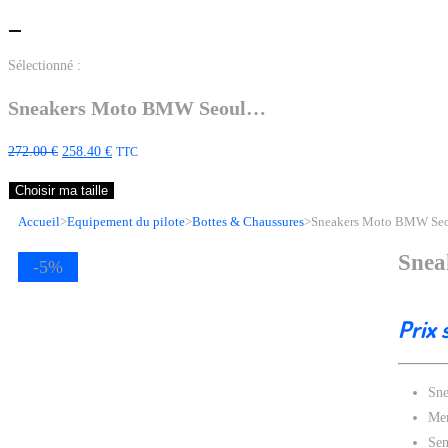
Sélectionné :
Sneakers Moto BMW Seoul…
272.00
€
258.40
€
TTC
Choisir ma taille
Accueil
>
Equipement du pilote
>
Bottes & Chaussures
>
Sneakers Moto BMW Seo
Snea
-5%
Prix 
Sne
Mem
Sem