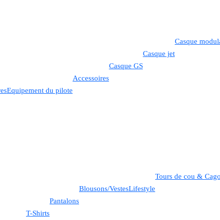
Casque modul
Casque jet
Casque GS
Accessoires
res
Equipement du pilote
Tours de cou & Cago
Blousons/Vestes
Lifestyle
Pantalons
T-Shirts