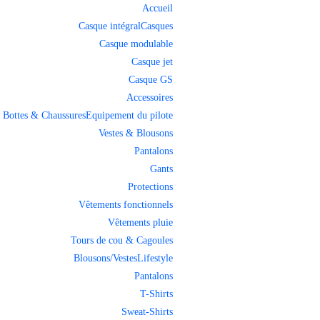
Accueil
Casque intégral
Casques
Casque modulable
Casque jet
Casque GS
Accessoires
Bottes & Chaussures
Equipement du pilote
Vestes & Blousons
Pantalons
Gants
Protections
Vêtements fonctionnels
Vêtements pluie
Tours de cou & Cagoules
Blousons/Vestes
Lifestyle
Pantalons
T-Shirts
Sweat-Shirts