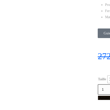
Pro
Fer
Mat
Guid
27
Taille
Ajouter