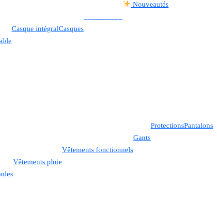
Nouveautés
__________
Casque intégral
Casques
able
Protections
Pantalons
Gants
Vêtements fonctionnels
Vêtements pluie
ules