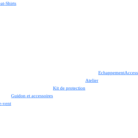
at-Shirts
Echappement
Access
Atelier
Kit de protection
Guidon et accessoires
e-vent