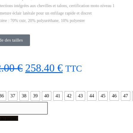
tections intégrées aux chevilles et talons, certification moto niveau 1
meture éclair latérale pour un enfilage rapide et discret
ière : 70% cuir, 20% polyuréthane, 10% polyester
e des tailles
2.00
€
258.40
€
TTC
36
37
38
39
40
41
42
43
44
45
46
47
 au panier