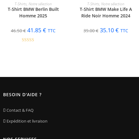
CHOIX DES OPTIONS
CHOIX DES OPTIONS
T-Shirts
,
Notre sélection
T-Shirts
,
Notre sélection
T-Shirt BMW Berlin Built
T-Shirt BMW Make Life A
-10%
-10%
Homme 2025
Ride Noir Homme 2024
41.85
€
35.10
€
46.50
€
TTC
39.00
€
TTC
Note
4.00
sur 5
BESOIN D'AIDE ?
Contact & FAQ
Expédition et livraison