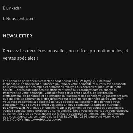
LinkedIn
Nous contacter
NEWSLETTER
Recevez les dernières nouvelles, nos offres promotionnelles, et
ventes spéciales !
Les données personnelles collectées sont destinées à BM BymyCAR Motoroad,
responsable de traitement et utilisées pour traiter votre demande et si vous avez consenti
pour vous proposer des offres et promotions relatives aux services et produits de notre
société. L’accès aux données est strictement limité aux collaborateurs en charge du
traitement de votre demande. Vous bénéficiez d’un droit d’accès, de rectification,
d’effacement, de portabilité et de limitation du traitement des donnés vous concernant ainsi
que du droit de communiquer des directives sur le sort de vos données après votre mort.
Vous avez également la possibilité de vous opposer au traitement des données vous
concernant. Vous pouvez exercer vos droits en nous contactant à l’adresse suivante :
dpo@bymycar.fr
Pour plus d’informations sur le traitement de vos données personnelles,
veuillez consulter notre politique de confidentialité. Nous vous informons que vous disposez
également du droit de vous inscrire sur la liste d’opposition au démarchage téléphonique
que vous pouvez exercer auprès de la SAS BLOCTEL, 92-98 boulevard Victor Hugo –
92110 CLICHY (
http://www.bloctel.gouv.fr/
).