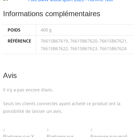
Informations complémentaires
POIDS
400 g
RÉFÉRENCE
76615B67619, 76615B67620, 76615B67621,
76615B67622, 76615B67623, 76615B67624
Avis
Il n’y a pas encore d’avis.
Seuls les clients connectés ayant acheté ce produit ont la
possibilité de laisser un avis.
Partager sur X
Partager sur
Envoyer par mail