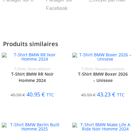
Facebook
Produits similaires
CHOIX DES OPTIONS
CHOIX DES OPTIONS
T-Shirts
,
Notre sélection
T-Shirts
,
Nouveaux produits
T-Shirt BMW RR Noir
T-Shirt BMW Boxer 2026
-10%
-5%
Homme 2024
– Unisexe
40.95
€
43.23
€
45.50
€
TTC
45.50
€
TTC