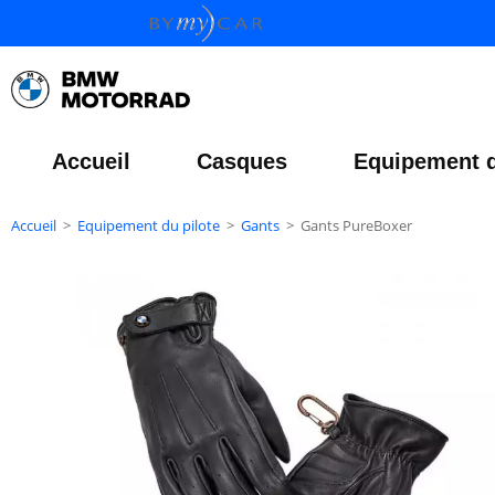
Accueil
Casques
Equipement d
Accueil
>
Equipement du pilote
>
Gants
>
Gants PureBoxer