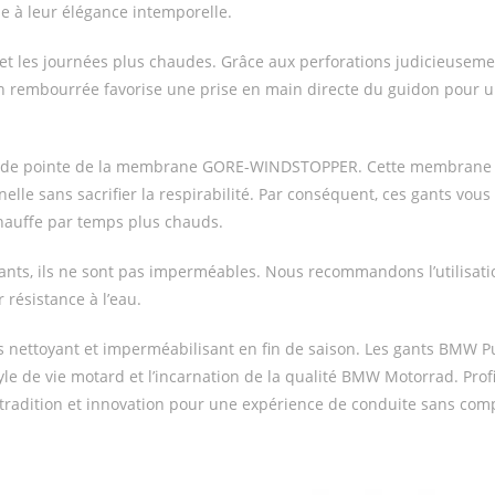
e à leur élégance intemporelle.
et les journées plus chaudes. Grâce aux perforations judicieusemen
n rembourrée favorise une prise en main directe du guidon pour u
e de pointe de la membrane GORE-WINDSTOPPER. Cette membrane so
elle sans sacrifier la respirabilité. Par conséquent, ces gants vou
chauffe par temps plus chauds.
lants, ils ne sont pas imperméables. Nous recommandons l’utilisat
résistance à l’eau.
 les nettoyant et imperméabilisant en fin de saison. Les gants BM
tyle de vie motard et l’incarnation de la qualité BMW Motorrad. Pro
t tradition et innovation pour une expérience de conduite sans com