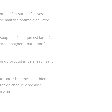
t placées sur le côté, vos
ne maîtrise optimale de votre
uple et élastique est laminée
s accompagnent toute l’année,
ion du produit imperméabilisant
W PureBoxer hommes sont bien
fitez de chaque virée avec
promis.