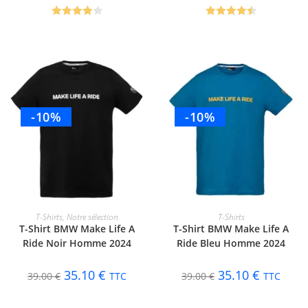
Note
4.00
Note
4.50
sur 5
sur 5
-10%
-10%
CHOIX DES OPTIONS
CHOIX DES OPTIONS
T-Shirts
,
Notre sélection
T-Shirts
T-Shirt BMW Make Life A
T-Shirt BMW Make Life A
Ride Noir Homme 2024
Ride Bleu Homme 2024
35.10
€
35.10
€
39.00
€
TTC
39.00
€
TTC