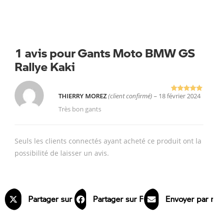
1 avis pour
Gants Moto BMW GS
Rallye Kaki
THIERRY MOREZ
(client confirmé)
–
18 février 2024
Note
5
sur
5
Très bon gants
Seuls les clients connectés ayant acheté ce produit ont la
possibilité de laisser un avis.
Partager sur X
Partager sur Facebook
Envoyer par m