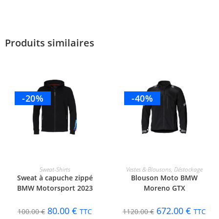
Produits similaires
-20%
-40%
CHOIX DES OPTIONS
CHOIX DES OPTIONS
Sweat-Shirts
Vestes & Blousons
,
Déstockage
Sweat à capuche zippé
Blouson Moto BMW
BMW Motorsport 2023
Moreno GTX
80.00
€
672.00
€
100.00
€
TTC
1120.00
€
TTC