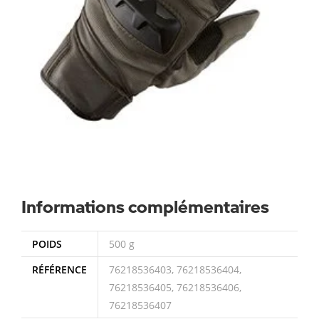
Informations complémentaires
POIDS
500 g
RÉFÉRENCE
76218536403, 76218536404,
76218536405, 76218536406,
76218536407