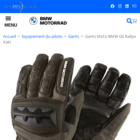
MENU
Accueil
>
Equipement du pilote
>
Gants
>
Gants Moto BMW GS Rallye
Kaki