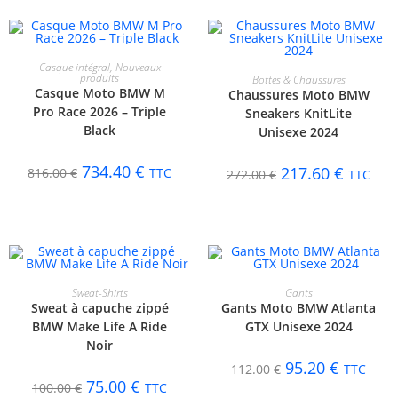
CHOIX DES OPTIONS
Casque intégral
,
Nouveaux
CHOIX DES OPTIONS
produits
Bottes & Chaussures
-10%
-20%
Casque Moto BMW M
Chaussures Moto BMW
Pro Race 2026 – Triple
Sneakers KnitLite
Black
Unisexe 2024
734.40
€
217.60
€
816.00
€
TTC
272.00
€
TTC
CHOIX DES OPTIONS
CHOIX DES OPTIONS
Sweat-Shirts
Gants
Sweat à capuche zippé
Gants Moto BMW Atlanta
-25%
-15%
BMW Make Life A Ride
GTX Unisexe 2024
Noir
95.20
€
112.00
€
TTC
75.00
€
100.00
€
TTC