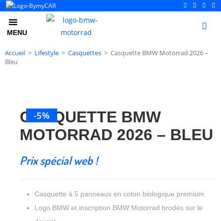
0
MENU
Accueil
>
Lifestyle
>
Casquettes
>
Casquette BMW Motorrad 2026 –
Bleu
CASQUETTE BMW
-5%
MOTORRAD 2026 – BLEU
Prix spécial web !
Casquette à 5 panneaux en coton biologique premium
Logo BMW et inscription BMW Motorrad brodés sur le