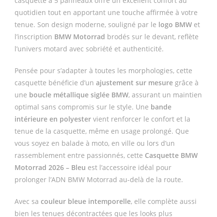
casquette à 5 panneaux offre un excellent confort au
quotidien tout en apportant une touche affirmée à votre
tenue. Son design moderne, souligné par le
logo BMW
et
l’inscription
BMW Motorrad
brodés sur le devant, reflète
l’univers motard avec sobriété et authenticité.
Pensée pour s’adapter à toutes les morphologies, cette
casquette bénéficie d’un
ajustement sur mesure
grâce à
une
boucle métallique siglée BMW
, assurant un maintien
optimal sans compromis sur le style. Une
bande
intérieure en polyester
vient renforcer le confort et la
tenue de la casquette, même en usage prolongé. Que
vous soyez en balade à moto, en ville ou lors d’un
rassemblement entre passionnés, cette
Casquette BMW
Motorrad 2026 – Bleu
est l’accessoire idéal pour
prolonger l’ADN BMW Motorrad au-delà de la route.
Avec sa
couleur bleue intemporelle
, elle complète aussi
bien les tenues décontractées que les looks plus