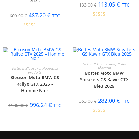
2025
113.05
€
133.00
€
TTC
487.20
€
609.00
€
TTC
Note
5.00
sur 5
Note
5.00
sur 5
CHOIX DES OPTIONS
Bottes & Chaussures
,
Notre
CHOIX DES OPTIONS
sélection
Vestes & Blousons
,
Nouveaux
produits
-16%
-20%
Bottes Moto BMW
Blouson Moto BMW GS
Sneakers GS Kawir GTX
Rallye GTX 2025 –
Bleu 2025
Homme Noir
282.00
€
353.00
€
TTC
996.24
€
1186.00
€
TTC
Note
5.00
sur 5