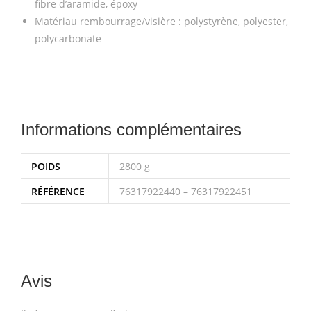
fibre d’aramide, époxy
Matériau rembourrage/visière : polystyrène, polyester,
polycarbonate
Informations complémentaires
POIDS
2800 g
RÉFÉRENCE
76317922440 – 76317922451
Avis