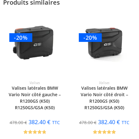
Produits similaires
-20%
-20%
AJOUTER AU PANIER
AJOUTER AU PANIER
Valises
Valises
Valises latérales BMW
Valises latérales BMW
Vario Noir côté gauche –
Vario Noir côté droit –
R1200GS (K50)
R1200GS (K50)
R1250GS/GSA (K50)
R1250GS/GSA (K50)
382.40
€
382.40
€
478.00
€
TTC
478.00
€
TTC
Note
4.83
Note
5.00