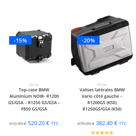
sur 5
sur 5
-15%
-20%
AJOUTER AU PANIER
AJOUTER AU PANIER
Valises
Valises
Top-case BMW
Valises latérales BMW
Aluminium NOIR- R1200
Vario côté gauche –
GS/GSA – R1250 GS/GSA –
R1200GS (K50)
F850 GS/GSA
R1250GS/GSA (K50)
520.20
€
382.40
€
612.00
€
TTC
478.00
€
TTC