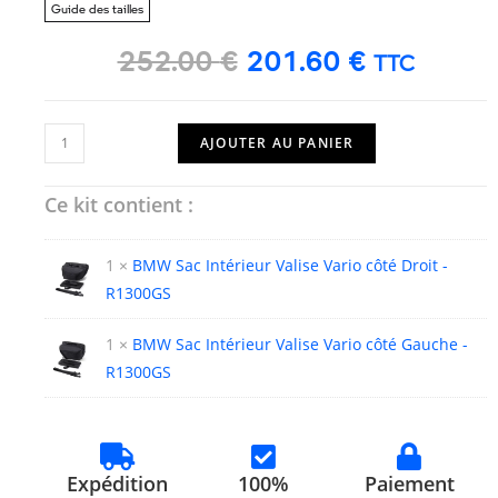
Guide des tailles
252.00
€
201.60
€
TTC
AJOUTER AU PANIER
Ce kit contient :
1 ×
BMW Sac Intérieur Valise Vario côté Droit -
R1300GS
1 ×
BMW Sac Intérieur Valise Vario côté Gauche -
R1300GS
Expédition
100%
Paiement