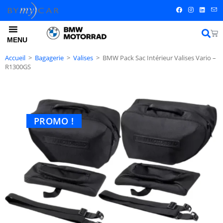
MENU
Accueil
>
Bagagerie
>
Valises
>
BMW Pack Sac Intérieur Valises Vario –
R1300GS
PROMO !