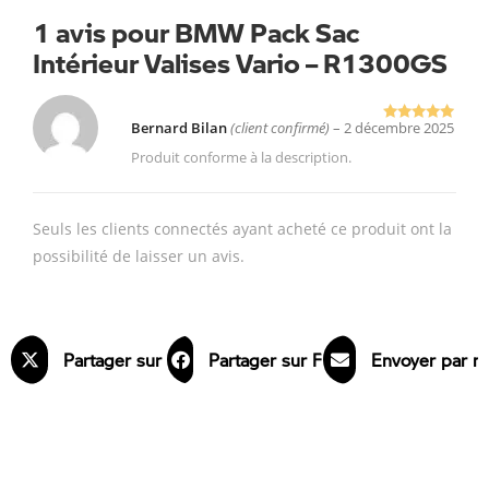
1 avis pour
BMW Pack Sac
Intérieur Valises Vario – R1300GS
Bernard Bilan
(client confirmé)
–
2 décembre 2025
Note
5
sur
5
Produit conforme à la description.
Seuls les clients connectés ayant acheté ce produit ont la
possibilité de laisser un avis.
Partager sur X
Partager sur Facebook
Envoyer par m