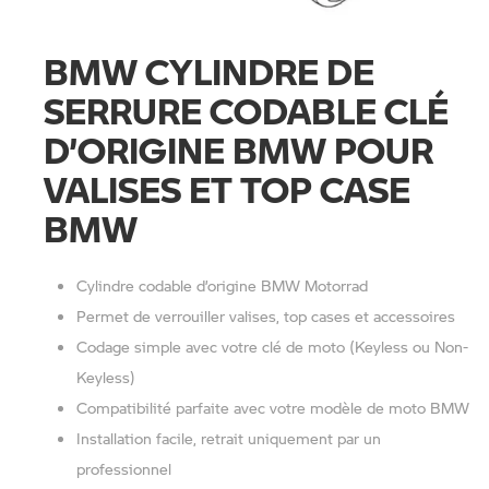
BMW CYLINDRE DE
SERRURE CODABLE CLÉ
D’ORIGINE BMW POUR
VALISES ET TOP CASE
BMW
Cylindre codable d’origine BMW Motorrad
Permet de verrouiller valises, top cases et accessoires
Codage simple avec votre clé de moto (Keyless ou Non-
Keyless)
Compatibilité parfaite avec votre modèle de moto BMW
Installation facile, retrait uniquement par un
professionnel