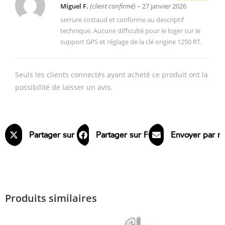
Miguel F.
(client confirmé)
–
27 janvier 2026
Note
5
sur
5
serrure costaud et conforme au descriptif
technique. Aucune difficulté pour le loger sur le
support GPS et réglage de la clé origine 1250 RT.
Seuls les clients connectés ayant acheté ce produit ont la
possibilité de laisser un avis.
Partager sur X
Partager sur Facebook
Envoyer par m
Produits similaires