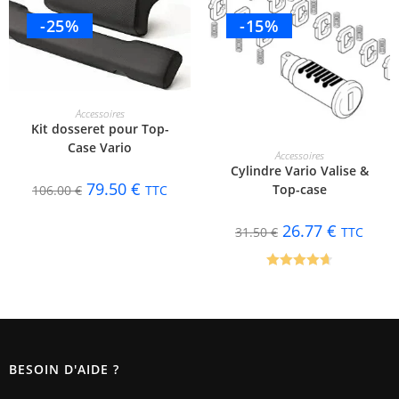
-25%
-15%
AJOUTER AU PANIER
Accessoires
Kit dosseret pour Top-
Case Vario
AJOUTER AU PANIER
Accessoires
Cylindre Vario Valise &
79.50
€
Top-case
106.00
€
TTC
26.77
€
31.50
€
TTC
Note
4.75
sur 5
BESOIN D'AIDE ?