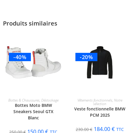
Produits similaires
-40%
-20%
CHOIX DES OPTIONS
CHOIX DES OPTIONS
Bottes & Chaussures
,
Déstockage
Vêtements fonctionnels
,
Notre
sélection
Bottes Moto BMW
Veste fonctionnelle BMW
Sneakers Seoul GTX
PCM 2025
Blanc
184.00
€
230.00
€
TTC
150.00
€
250.00
€
TTC