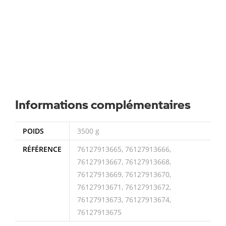
Informations complémentaires
POIDS
3500 g
RÉFÉRENCE
76127913665, 76127913666,
76127913667, 76127913668,
76127913669, 76127913670,
76127913671, 76127913672,
76127913673, 76127913674,
76127913675