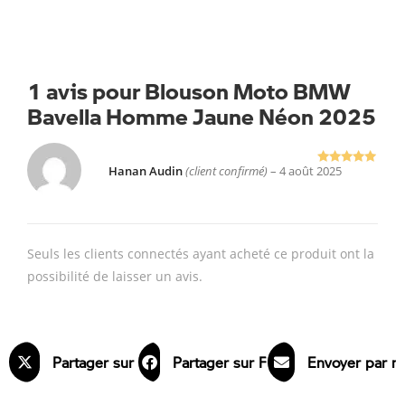
1 avis pour
Blouson Moto BMW
Bavella Homme Jaune Néon 2025
Hanan Audin
(client confirmé)
–
4 août 2025
Note
5
sur
5
Seuls les clients connectés ayant acheté ce produit ont la
possibilité de laisser un avis.
Partager sur X
Partager sur Facebook
Envoyer par m