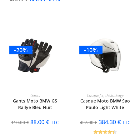
-20%
-10%
CHOIX DES OPTIONS
CHOIX DES OPTIONS
Gants
Casque jet
,
Déstockage
Gants Moto BMW GS
Casque Moto BMW Sao
Rallye Bleu Nuit
Paulo Light White
88.00
€
384.30
€
110.00
€
TTC
427.00
€
TTC
Note
4.50