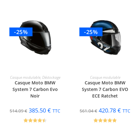
-25%
-25%
CHOIX DES OPTIONS
CHOIX DES OPTIONS
Casque modulable
,
Déstockage
Casque modulable
Casque Moto BMW
Casque Moto BMW
System 7 Carbon Evo
System 7 Carbon EVO
Noir
ECE Ratchet
385.50
€
420.78
€
514.09
€
TTC
561.04
€
TTC
Note
4.50
Note
5.00
sur 5
sur 5