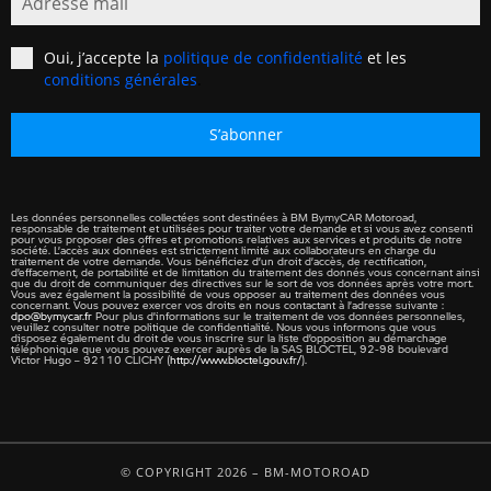
Oui, j’accepte la
politique de confidentialité
et les
conditions générales
.
S’abonner
Les données personnelles collectées sont destinées à BM BymyCAR Motoroad,
responsable de traitement et utilisées pour traiter votre demande et si vous avez consenti
pour vous proposer des offres et promotions relatives aux services et produits de notre
société. L’accès aux données est strictement limité aux collaborateurs en charge du
traitement de votre demande. Vous bénéficiez d’un droit d’accès, de rectification,
d’effacement, de portabilité et de limitation du traitement des donnés vous concernant ainsi
que du droit de communiquer des directives sur le sort de vos données après votre mort.
Vous avez également la possibilité de vous opposer au traitement des données vous
concernant. Vous pouvez exercer vos droits en nous contactant à l’adresse suivante :
dpo@bymycar.fr
Pour plus d’informations sur le traitement de vos données personnelles,
veuillez consulter notre politique de confidentialité. Nous vous informons que vous
disposez également du droit de vous inscrire sur la liste d’opposition au démarchage
téléphonique que vous pouvez exercer auprès de la SAS BLOCTEL, 92-98 boulevard
Victor Hugo – 92110 CLICHY (
http://www.bloctel.gouv.fr/
).
© COPYRIGHT 2026 – BM-MOTOROAD