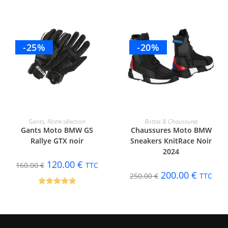
-25%
-20%
CHOIX DES OPTIONS
CHOIX DES OPTIONS
Gants
,
Notre sélection
Bottes & Chaussures
Gants Moto BMW GS
Chaussures Moto BMW
Rallye GTX noir
Sneakers KnitRace Noir
2024
120.00
€
160.00
€
TTC
200.00
€
250.00
€
TTC
Note
5.00
sur 5