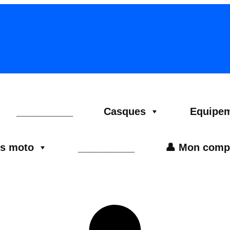
__________
Casques
Equipem
es moto
__________
👤 Mon comp