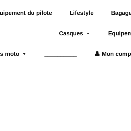
uipement du pilote
Lifestyle
Bagage
__________
Casques
Equipem
es moto
__________
👤 Mon comp