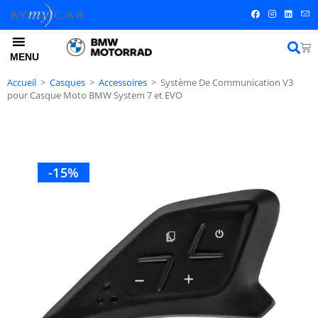
MENU
Accueil
>
Casques
>
Accessoires
>
Système De Communication V3
pour Casque Moto BMW System 7 et EVO
-15%