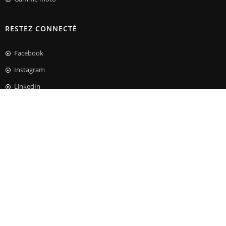
RESTEZ CONNECTÉ
Facebook
Instagram
LinkedIn
Nous contacter
NEWSLETTER
Recevez les dernières nouvelles, nos offres promotionnelles, et
ventes spéciales !
Les données personnelles collectées sont destinées à BM BymyCAR Motoroad,
responsable de traitement et utilisées pour traiter votre demande et si vous avez consenti
pour vous proposer des offres et promotions relatives aux services et produits de notre
société. L’accès aux données est strictement limité aux collaborateurs en charge du