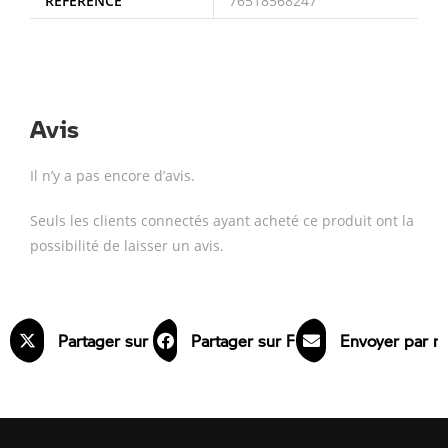
RÉFÉRENCE
76518568247
Avis
Il n’y a pas encore d’avis.
Seuls les clients connectés ayant acheté ce produit ont la
possibilité de laisser un avis.
Partager sur X
Partager sur Facebook
Envoyer par m