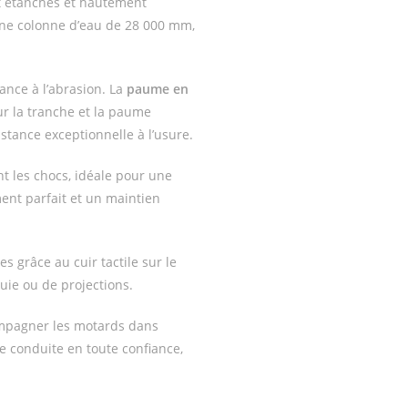
t étanches et hautement
 une colonne d’eau de 28 000 mm,
stance à l’abrasion. La
paume en
ur la tranche et la paume
istance exceptionnelle à l’usure.
 les chocs, idéale pour une
ent parfait et un maintien
s grâce au cuir tactile sur le
uie ou de projections.
compagner les motards dans
 conduite en toute confiance,