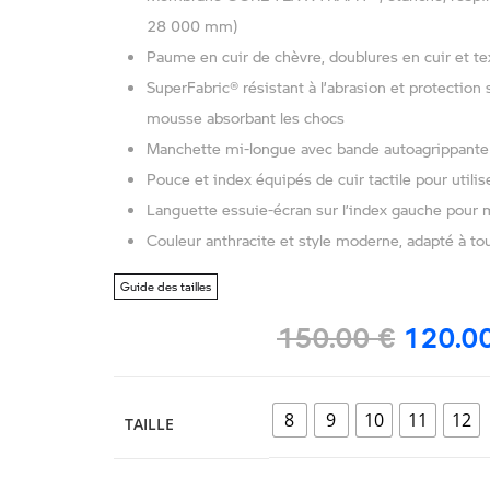
28 000 mm)
Paume en cuir de chèvre, doublures en cuir et tex
SuperFabric® résistant à l’abrasion et protection 
mousse absorbant les chocs
Manchette mi-longue avec bande autoagrippante 
Pouce et index équipés de cuir tactile pour util
Languette essuie-écran sur l’index gauche pour ma
Couleur anthracite et style moderne, adapté à to
Guide des tailles
150.00
€
120.0
8
9
10
11
12
TAILLE