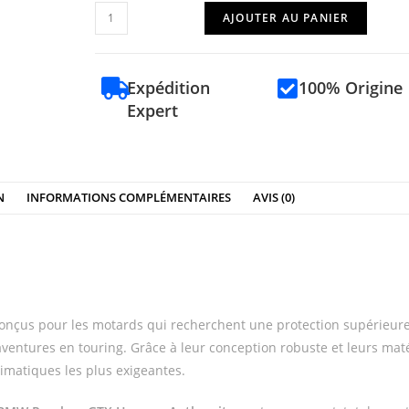
AJOUTER AU PANIER
Expédition
100% Origine
Expert
N
INFORMATIONS COMPLÉMENTAIRES
AVIS (0)
onçus pour les motards qui recherchent une protection supérieure
rs aventures en touring. Grâce à leur conception robuste et leurs mat
imatiques les plus exigeantes.