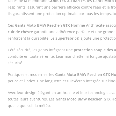
Dotés de la membrane
GORE-TEX X-TRAFIT™
, les
Gants Moto 
respirants, assurant une barrière efficace contre l’eau et le
ils garantissent une protection optimale par tous les temps,
Ces
Gants Moto BMW Reschen GTX Homme Anthracite
associ
cuir de chèvre
garantit une adhérence parfaite et une grande 
renforcent la durabilité. Le
SuperFabric®
ajoute une protection
Côté sécurité, les gants intègrent une
protection souple des a
conduite en toute sérénité. Leur manchette mi-longue ajustab
sécurisé.
Pratiques et modernes, les
Gants Moto BMW Reschen GTX Ho
pouce et l’index. Une languette essuie-écran intégrée sur l’in
Avec leur design élégant en anthracite et leur technologie ava
toutes leurs aventures. Les
Gants Moto BMW Reschen GTX H
quelle que soit la météo.