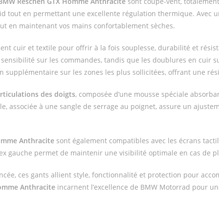
BMW Reschen GTX Homme Anthracite
sont coupe-vent, totalemen
 froid tout en permettant une excellente régulation thermique. Avec
 tout en maintenant vos mains confortablement sèches.
ent cuir et textile pour offrir à la fois souplesse, durabilité et rési
sensibilité sur les commandes, tandis que les doublures en cuir s
 supplémentaire sur les zones les plus sollicitées, offrant une rés
rticulations des doigts
, composée d’une mousse spéciale absorbant
le, associée à une sangle de serrage au poignet, assure un ajustem
mme Anthracite
sont également compatibles avec les écrans tactile
dex gauche permet de maintenir une visibilité optimale en cas de pl
ncée, ces gants allient style, fonctionnalité et protection pour ac
omme Anthracite
incarnent l’excellence de BMW Motorrad pour une