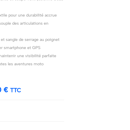
tile pour une durabilité accrue
souple des articulations en
et sangle de serrage au poignet
iser smartphone et GPS
intenir une visibilité parfaite
utes les aventures moto
0
€
TTC