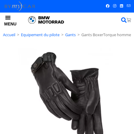
MENU
Accueil
>
Equipement du pilote
>
Gants
>
Gants BoxerTorque homme