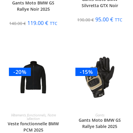
Gants Moto BMW GS
Silvretta GTX Noir
Rallye Noir 2025
95.00
€
190.00
€
TTC
119.00
€
140.00
€
TTC
-20%
-15%
CHOIX DES OPTIONS
CHOIX DES OPTIONS
Vêtements fonctionnels
,
Notre
Gants
sélection
Gants Moto BMW GS
Veste fonctionnelle BMW
Rallye Sable 2025
PCM 2025