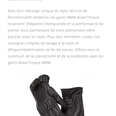
Avec leur mélange unique de style rétro et de
fonctionnalité moderne, les gants BMW BoxerTorque
incarnent l’élégance intemporelle et la performance de
pointe, vous permettant de vivre pleinement votre
passion pour la route. Pour leur entretien, suivez nos
consignes simples de lavage à la main et
d’imperméabilisation en fin de saison. Offrez-vous le
summum de la connectivité et de la protection avec les
gants BoxerTorque BMW.