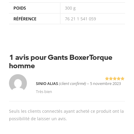
POIDS
300 g
RÉFÉRENCE
76 21 1 541 059
1 avis pour
Gants BoxerTorque
homme
SINIO ALIAS
(client confirmé)
–
5 novembre 2023
Note
5
sur
5
Très bien
Seuls les clients connectés ayant acheté ce produit ont la
possibilité de laisser un avis.